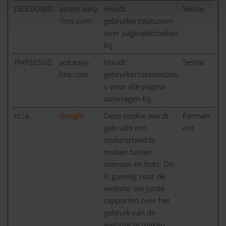
JSESSIONID
assets.easy
Houdt
Sessie
-lms.com
gebruikersstatussen
over paginabezoeken
bij.
PHPSESSID
ace.easy-
Houdt
Sessie
lms.com
gebruikerssessiestatu
s voor alle pagina-
aanvragen bij.
rc::a
Google
Deze cookie wordt
Perman
gebruikt om
ent
onderscheid te
maken tussen
mensen en bots. Dit
is gunstig voor de
website om juiste
rapporten over het
gebruik van de
website te maken.