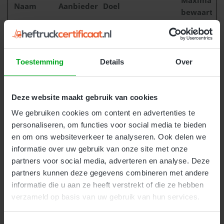
Naam
Aanbieder
Doel
bewaarter
__cf_bm
www.heftr
Deze cookie wordt
1 dag
[x2]
uckcertifica
gebruikt om
at.nl
onderscheid te
Toestemming
Details
Over
www.noris
maken tussen
kveiligheids
mensen en bots. Dit
opleidingen
is gunstig voor de
Deze website maakt gebruik van cookies
.nl
website om juiste
rapporten over het
We gebruiken cookies om content en advertenties te
gebruik van de
personaliseren, om functies voor social media te bieden
website te maken.
en om ons websiteverkeer te analyseren. Ook delen we
informatie over uw gebruik van onze site met onze
_grecaptch
Google
Deze cookie wordt
Perman
partners voor social media, adverteren en analyse. Deze
a
gebruikt om
ent
partners kunnen deze gegevens combineren met andere
onderscheid te
informatie die u aan ze heeft verstrekt of die ze hebben
maken tussen
verzameld op basis van uw gebruik van hun services.
mensen en bots. Dit
is gunstig voor de