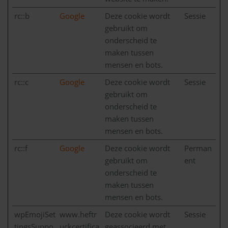
rc::b
Google
Deze cookie wordt
Sessie
gebruikt om
onderscheid te
maken tussen
mensen en bots.
rc::c
Google
Deze cookie wordt
Sessie
gebruikt om
onderscheid te
maken tussen
mensen en bots.
rc::f
Google
Deze cookie wordt
Perman
gebruikt om
ent
onderscheid te
maken tussen
mensen en bots.
wpEmojiSet
www.heftr
Deze cookie wordt
Sessie
tingsSuppo
uckcertifica
geassocieerd met