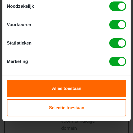
Toestemmingsselectie
website om juiste
Noodzakelijk
rapporten over het
gebruik van de
website te maken.
Voorkeuren
_GRECAPTC
Google
Deze cookie wordt
180
HA
gebruikt om
dagen
Statistieken
onderscheid te
maken tussen
mensen en bots. Dit
Marketing
is gunstig voor de
website om juiste
rapporten over het
Alles toestaan
gebruik van de
website te maken.
CookieCons
Cookiebot
Slaat de cookiestatus
1 jaar
Selectie toestaan
ent
van de gebruiker op
voor het huidige
domein