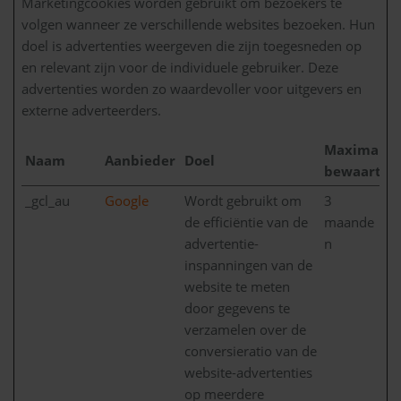
Marketingcookies worden gebruikt om bezoekers te
volgen wanneer ze verschillende websites bezoeken. Hun
doel is advertenties weergeven die zijn toegesneden op
en relevant zijn voor de individuele gebruiker. Deze
advertenties worden zo waardevoller voor uitgevers en
externe adverteerders.
Maximale
Naam
Aanbieder
Doel
bewaarter
_gcl_au
Google
Wordt gebruikt om
3
de efficiëntie van de
maande
advertentie-
n
inspanningen van de
website te meten
door gegevens te
verzamelen over de
conversieratio van de
website-advertenties
op meerdere