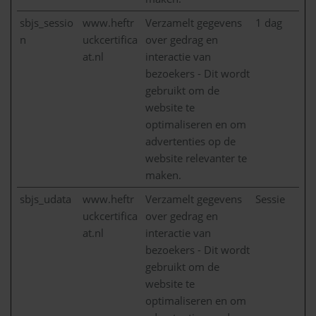
sbjs_sessio
www.heftr
Verzamelt gegevens
1 dag
n
uckcertifica
over gedrag en
at.nl
interactie van
bezoekers - Dit wordt
gebruikt om de
website te
optimaliseren en om
advertenties op de
website relevanter te
maken.
sbjs_udata
www.heftr
Verzamelt gegevens
Sessie
uckcertifica
over gedrag en
at.nl
interactie van
bezoekers - Dit wordt
gebruikt om de
website te
optimaliseren en om