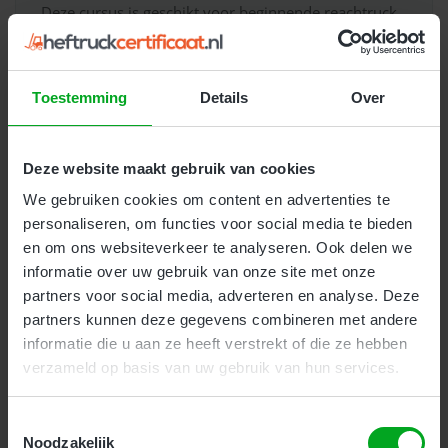
Deze cursus is geschikt voor beginnende reachtruck
bestuurders zonder of met weinig ervaring. Deze
veiligheidsopleiding gaat dieper in op veiligheid,
onderhoud en de praktijk. Deze cursus duurt 2
Toestemming
Details
Over
aaneengesloten dagen.
Kosten:
€ 259
(
€ 313.39 incl. btw
)
Deze website maakt gebruik van cookies
We gebruiken cookies om content en advertenties te
Meer Informatie
personaliseren, om functies voor social media te bieden
en om ons websiteverkeer te analyseren. Ook delen we
informatie over uw gebruik van onze site met onze
partners voor social media, adverteren en analyse. Deze
partners kunnen deze gegevens combineren met andere
informatie die u aan ze heeft verstrekt of die ze hebben
Veilig werken met de heftruck en
verzameld op basis van uw gebruik van hun services.
reachtruck
Toestemmingsselectie
Noodzakelijk