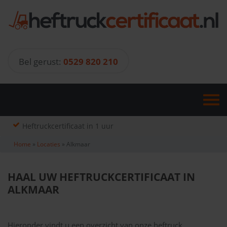
Skip
to
content
Bel gerust:
0529 820 210
Heftruckcertificaat in 1 uur
Home
»
Locaties
»
Alkmaar
HAAL UW HEFTRUCKCERTIFICAAT IN
ALKMAAR
Hieronder vindt u een overzicht van onze heftruck