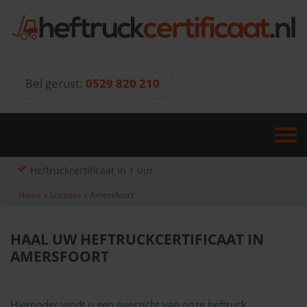
Skip
to
content
Bel gerust:
0529 820 210
Heftruckcertificaat in 1 uur
Home
»
Locaties
»
Amersfoort
HAAL UW HEFTRUCKCERTIFICAAT IN
AMERSFOORT
Hieronder vindt u een overzicht van onze heftruck