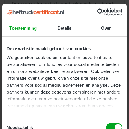
Deze cursus is geschikt voor beginnende reachtruck
bestuurders zonder of met weinig ervaring. Deze
veiligheidsopleiding gaat dieper in op veiligheid,
onderhoud en de praktijk. Deze cursus duurt 2
Toestemming
Details
Over
aaneengesloten dagen.
Kosten:
€ 259
(
€ 313.39 incl. btw
)
Deze website maakt gebruik van cookies
We gebruiken cookies om content en advertenties te
Meer Informatie
personaliseren, om functies voor social media te bieden
en om ons websiteverkeer te analyseren. Ook delen we
informatie over uw gebruik van onze site met onze
partners voor social media, adverteren en analyse. Deze
partners kunnen deze gegevens combineren met andere
informatie die u aan ze heeft verstrekt of die ze hebben
Veilig werken met de heftruck en
verzameld op basis van uw gebruik van hun services.
reachtruck
Toestemmingsselectie
Noodzakelijk