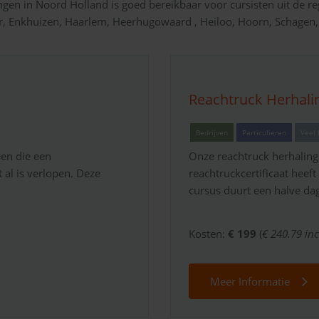
ngen in Noord Holland is goed bereikbaar voor cursisten uit de re
lder, Enkhuizen, Haarlem, Heerhugowaard , Heiloo, Hoorn, Schage
Reachtruck Herhali
Bedrijven
Particulieren
Veel 
een die een
Onze reachtruck herhaling
t al is verlopen. Deze
reachtruckcertificaat heeft
cursus duurt een halve dag
Kosten:
€ 199
(
€ 240.79 inc
Meer Informatie