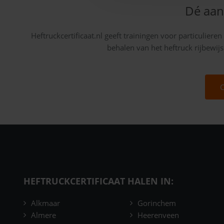
Dé aan
Heftruckcertificaat.nl geeft trainingen voor particuliere
behalen van het heftruck rijbewijs
C
HEFTRUCKCERTIFICAAT HALEN IN:
Alkmaar
Gorinchem
Almere
Heerenveen