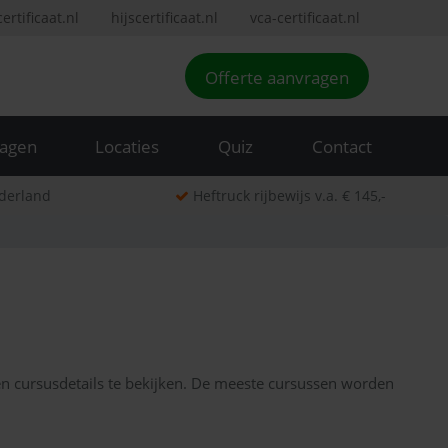
rtificaat.nl
hijscertificaat.nl
vca-certificaat.nl
Offerte aanvragen
ragen
Locaties
Quiz
Contact
ederland
Heftruck rijbewijs v.a. € 145,-
en cursusdetails te bekijken. De meeste cursussen worden