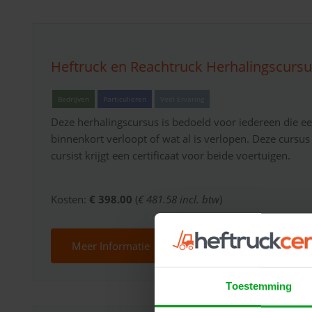
Heftruck en Reachtruck Herhalingscurs
Bedrijven
Particulieren
Veel Ervaring
Deze herhalingscursus is bedoeld voor iedereen die een
binnenkort verloopt of wat al is verlopen. Deze cursus
cursist krijgt een certificaat voor beide voertuigen.
Kosten:
€ 398.00
(
€ 481.58 incl. btw
)
Meer Informatie
Toestemming