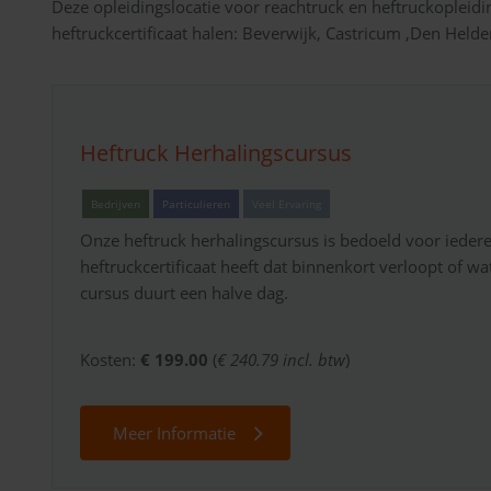
Deze opleidingslocatie voor reachtruck en heftruckopleidi
heftruckcertificaat halen: Beverwijk, Castricum ,Den He
Heftruck Herhalingscursus
Bedrijven
Particulieren
Veel Ervaring
Onze heftruck herhalingscursus is bedoeld voor ieder
heftruckcertificaat heeft dat binnenkort verloopt of wa
cursus duurt een halve dag.
Kosten:
€ 199.00
(
€ 240.79 incl. btw
)
Meer Informatie