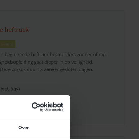
e heftruck
Ervaring
oor beginnende heftruck bestuurders zonder of met
gheidsopleiding gaat dieper in op veiligheid,
 Deze cursus duurt 2 aaneengesloten dagen.
 incl. btw
)
Over