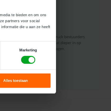
e heftruck en reachtruck
 media te bieden en om ons
ze partners voor social
nformatie die u aan ze heeft
Ervaring
oor beginnende heftruck en reachtruck bestuurders
ing. Deze veiligheidsopleiding gaat dieper in op
e praktijk. Deze cursus duurt 2 dagen.
Marketing
Alles toestaan