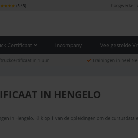
hoogwerker-ce
(5 / 5)
ck Certificaat
Incompany
Veelgestelde V
truckcertificaat in 1 uur
Trainingen in heel N
IFICAAT IN HENGELO
ingen in Hengelo. Klik op 1 van de opleidingen om de cursusdata 