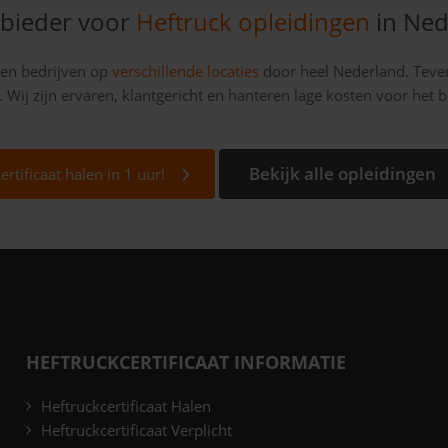
bieder voor
Heftruck opleidingen
in Ned
n en bedrijven op
verschillende locaties
door heel Nederland. Teve
. Wij zijn ervaren, klantgericht en hanteren lage kosten voor het b
Bekijk alle opleidingen
ertificaat halen in 1 uur!
HEFTRUCKCERTIFICAAT INFORMATIE
Heftruckcertificaat Halen
Heftruckcertificaat Verplicht