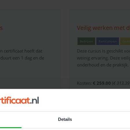
us
Veilig werken met d
Bedrijven
Particulieren
Geen 
 certificaat heeft dat
Deze cursus is geschikt v
 duurt een 1 dag en de
weinig ervaring. Deze veili
onderhoud en de praktijk.
Kosten:
€ 259.00
(
€ 313.39
Meer Informatie
Details