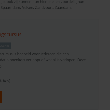
gio, ook zij kunnen hun hier snel en voordelig hun
n, Spaarndam, Velsen, Zandvoort, Zaandam.
ngscursus
Ervaring
scursus is bedoeld voor iedereen die een
 dat binnenkort verloopt of wat al is verlopen. Deze
.
l. btw
)