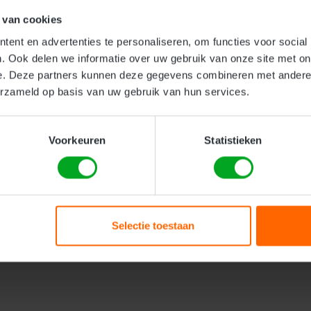
 van cookies
Veilig werken met d
ent en advertenties te personaliseren, om functies voor social
. Ook delen we informatie over uw gebruik van onze site met on
e. Deze partners kunnen deze gegevens combineren met andere i
Bedrijven
Particulieren
Geen 
erzameld op basis van uw gebruik van hun services.
estuurders zonder of met
Deze cursus is geschikt v
in op veiligheid,
zonder of met weinig ervar
gesloten dagen.
veiligheid, onderhoud en d
Voorkeuren
Statistieken
Kosten:
Meer Informatie
Selectie toestaan