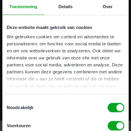
Toestemming
Details
Over
Opleidingslocaties door heel
Nederland
Deze website maakt gebruik van cookies
We gebruiken cookies om content en advertenties te
Alkmaar
Heerlen
personaliseren, om functies voor social media te bieden
Alkmaar
Hengelo
en om ons websiteverkeer te analyseren. Ook delen we
Almere
Houten
informatie over uw gebruik van onze site met onze
Amsterdam
Schiedam
partners voor social media, adverteren en analyse. Deze
Assen
Tilburg
partners kunnen deze gegevens combineren met andere
Drachten
Venlo
informatie die u aan ze heeft verstrekt of die ze hebben
Ede
Venray
verzameld op basis van uw gebruik van hun services.
Eindhoven
Zoetermeer
Etten-leur
Zwolle
Toestemmingsselectie
Gorinchem
Noodzakelijk
Voorkeuren