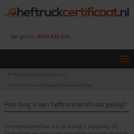
Skip
to
content
Bel gerust:
0529 820 210
Heftruckcertificaat in 1 uur
Home
»
Informatie
»
Geldigheid heftruckcertificaat
Hoe lang is een heftruckcertificaat geldig?
Een heftruckcertificaat is in de praktijk 5 jaar geldig. Dit
betekent dat een bestuurder gedurende deze periode wordt