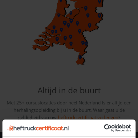
Altijd in de buurt
Met 25+ cursuslocaties door heel Nederland is er altijd een
herhalingsopleiding bij u in de buurt. Waar gaat u de
geldigheid van uw
heftruckcertificaat verlengen
?