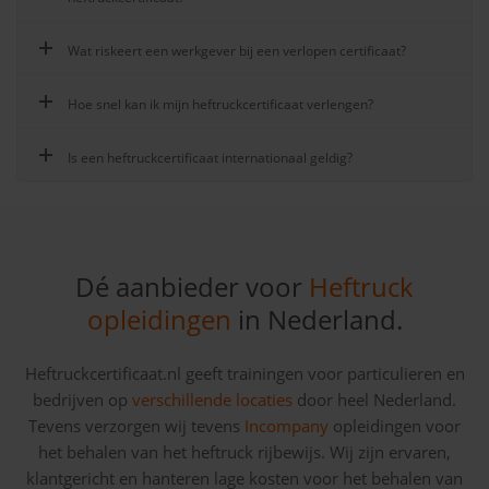
Wat riskeert een werkgever bij een verlopen certificaat?
Hoe snel kan ik mijn heftruckcertificaat verlengen?
Is een heftruckcertificaat internationaal geldig?
Dé aanbieder voor
Heftruck
opleidingen
in Nederland.
Heftruckcertificaat.nl geeft trainingen voor particulieren en
bedrijven op
verschillende locaties
door heel Nederland.
Tevens verzorgen wij tevens
Incompany
opleidingen voor
het behalen van het heftruck rijbewijs. Wij zijn ervaren,
klantgericht en hanteren lage kosten voor het behalen van