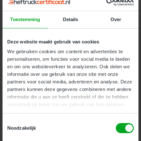
onderhoud en de praktijk. Deze cursus duurt 2
aaneengesloten dagen.
Toestemming
Details
Over
Kosten:
€ 259
(
€ 313.39 incl. btw
)
Deze website maakt gebruik van cookies
Meer Informatie
We gebruiken cookies om content en advertenties te
personaliseren, om functies voor social media te bieden
en om ons websiteverkeer te analyseren. Ook delen we
informatie over uw gebruik van onze site met onze
partners voor social media, adverteren en analyse. Deze
partners kunnen deze gegevens combineren met andere
Veilig werken met de heftruck en
informatie die u aan ze heeft verstrekt of die ze hebben
reachtruck
verzameld op basis van uw gebruik van hun services.
Toestemmingsselectie
Bedrijven
Particulieren
Geen Ervaring
Noodzakelijk
Deze cursus is geschikt voor beginnende heftruck en
reachtruck bestuurders zonder of met weinig