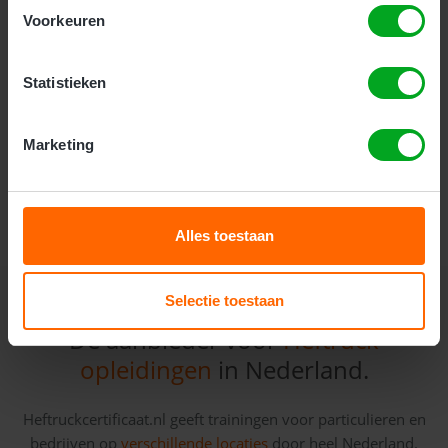
ervaring. Deze veiligheidsopleiding gaat dieper in op
Voorkeuren
veiligheid, onderhoud en de praktijk. Deze cursus
duurt 2 dagen.
Statistieken
Kosten:
Marketing
Meer Informatie
Alles toestaan
Selectie toestaan
Dé aanbieder voor
Heftruck
opleidingen
in Nederland.
Heftruckcertificaat.nl geeft trainingen voor particulieren en
bedrijven op
verschillende locaties
door heel Nederland.