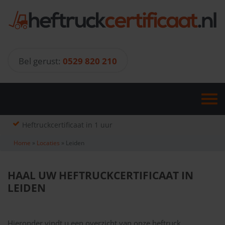
Skip
to
content
Bel gerust:
0529 820 210
Heftruckcertificaat in 1 uur
Home
»
Locaties
»
Leiden
HAAL UW HEFTRUCKCERTIFICAAT IN
LEIDEN
Hieronder vindt u een overzicht van onze heftruck