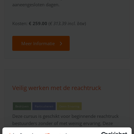
aaneengesloten dagen.
Kosten:
€ 259.00
(
€ 313.39 incl. btw
)
Meer Informatie
Veilig werken met de reachtruck
Bedrijven
Particulieren
Geen Ervaring
Deze cursus is geschikt voor beginnende reachtruck
bestuurders zonder of met weinig ervaring. Deze
veiligheidsopleiding gaat dieper in op veiligheid,