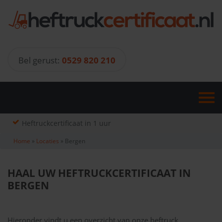
Skip
to
content
Bel gerust:
0529 820 210
Heftruckcertificaat in 1 uur
Home
»
Locaties
»
Bergen
HAAL UW HEFTRUCKCERTIFICAAT IN
BERGEN
Hieronder vindt u een overzicht van onze heftruck