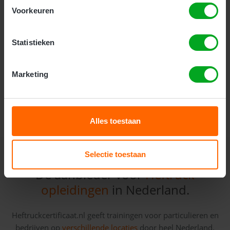
ervaring. Deze veiligheidsopleiding gaat dieper in op
Voorkeuren
veiligheid, onderhoud en de praktijk. Deze cursus
duurt 2 dagen.
Statistieken
Kosten:
Marketing
Meer Informatie
Alles toestaan
Selectie toestaan
Dé aanbieder voor
Heftruck
opleidingen
in Nederland.
Heftruckcertificaat.nl geeft trainingen voor particulieren en
bedrijven op
verschillende locaties
door heel Nederland.