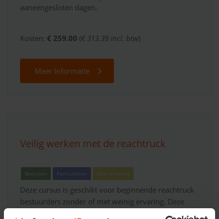
aaneengesloten dagen.
Kosten:
€ 259.00
(
€ 313.39 incl. btw
)
Meer Informatie
Veilig werken met de reachtruck
Bedrijven
Particulieren
Geen Ervaring
Deze cursus is geschikt voor beginnende reachtruck
bestuurders zonder of met weinig ervaring. Deze
veiligheidsopleiding gaat dieper in op veiligheid,