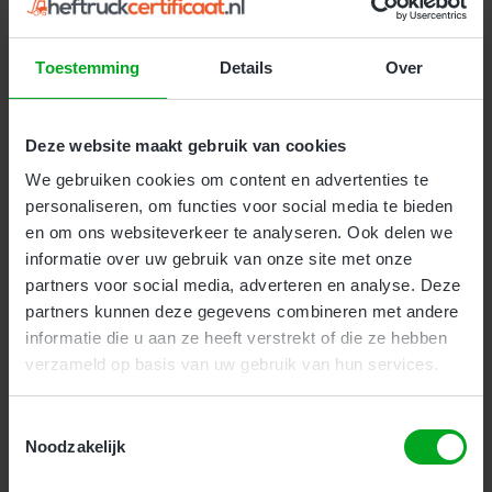
onderhoud en de praktijk. Deze cursus duurt 2
aaneengesloten dagen.
Toestemming
Details
Over
Kosten:
€ 259
(
€ 313.39 incl. btw
)
Deze website maakt gebruik van cookies
Meer Informatie
We gebruiken cookies om content en advertenties te
personaliseren, om functies voor social media te bieden
en om ons websiteverkeer te analyseren. Ook delen we
informatie over uw gebruik van onze site met onze
partners voor social media, adverteren en analyse. Deze
partners kunnen deze gegevens combineren met andere
Veilig werken met de heftruck en
informatie die u aan ze heeft verstrekt of die ze hebben
reachtruck
verzameld op basis van uw gebruik van hun services.
Toestemmingsselectie
Bedrijven
Particulieren
Geen Ervaring
Noodzakelijk
Deze cursus is geschikt voor beginnende heftruck en
reachtruck bestuurders zonder of met weinig