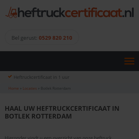
Skip
to
content
Bel gerust:
0529 820 210
Heftruckcertificaat in 1 uur
Home
»
Locaties
»
Botlek Rotterdam
HAAL UW HEFTRUCKCERTIFICAAT IN
BOTLEK ROTTERDAM
Hieronder vindt u een overzicht van onze heftruck