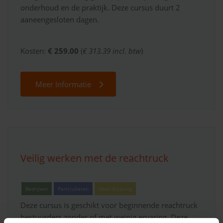
onderhoud en de praktijk. Deze cursus duurt 2
aaneengesloten dagen.
Kosten:
€ 259.00
(
€ 313.39 incl. btw
)
Meer Informatie
Veilig werken met de reachtruck
Bedrijven
Particulieren
Geen Ervaring
Deze cursus is geschikt voor beginnende reachtruck
bestuurders zonder of met weinig ervaring. Deze