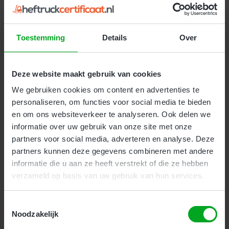
veiligheidsopleiding gaat dieper in op veiligheid,
onderhoud en de praktijk. Deze cursus duurt 2
aaneengesloten dagen.
Toestemming
Details
Over
Kosten:
€ 259
(
€ 313.39 incl. btw
)
Deze website maakt gebruik van cookies
Meer Informatie
We gebruiken cookies om content en advertenties te
personaliseren, om functies voor social media te bieden
en om ons websiteverkeer te analyseren. Ook delen we
informatie over uw gebruik van onze site met onze
partners voor social media, adverteren en analyse. Deze
partners kunnen deze gegevens combineren met andere
Veilig werken met de heftruck en
informatie die u aan ze heeft verstrekt of die ze hebben
reachtruck
verzameld op basis van uw gebruik van hun services.
Toestemmingsselectie
Bedrijven
Particulieren
Geen Ervaring
Noodzakelijk
Deze cursus is geschikt voor beginnende heftruck en