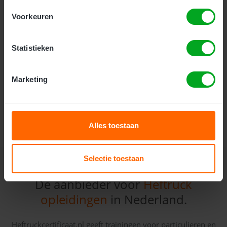
reachtruck bestuurders zonder of met weinig
Voorkeuren
ervaring. Deze veiligheidsopleiding gaat dieper in op
veiligheid, onderhoud en de praktijk. Deze cursus
duurt 2 dagen.
Statistieken
Kosten:
Marketing
Meer Informatie
Alles toestaan
Selectie toestaan
Dé aanbieder voor
Heftruck
opleidingen
in Nederland.
Heftruckcertificaat.nl geeft trainingen voor particulieren en