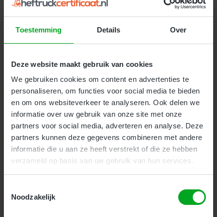
onderhoud en de praktijk. Deze cursus duurt 2
aaneengesloten dagen.
Toestemming
Details
Over
Kosten:
€ 259
(
€ 313.39 incl. btw
)
Deze website maakt gebruik van cookies
Meer Informatie
We gebruiken cookies om content en advertenties te
personaliseren, om functies voor social media te bieden
en om ons websiteverkeer te analyseren. Ook delen we
informatie over uw gebruik van onze site met onze
partners voor social media, adverteren en analyse. Deze
partners kunnen deze gegevens combineren met andere
Veilig werken met de heftruck en
informatie die u aan ze heeft verstrekt of die ze hebben
reachtruck
verzameld op basis van uw gebruik van hun services.
Toestemmingsselectie
Bedrijven
Particulieren
Geen Ervaring
Noodzakelijk
Deze cursus is geschikt voor beginnende heftruck en
reachtruck bestuurders zonder of met weinig