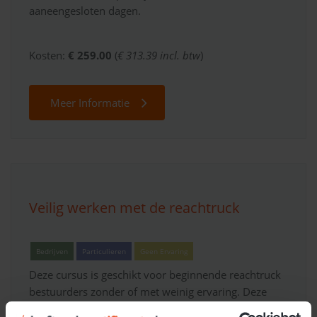
aaneengesloten dagen.
Kosten:
€ 259.00
(
€ 313.39 incl. btw
)
Meer Informatie
Veilig werken met de reachtruck
Bedrijven
Particulieren
Geen Ervaring
Deze cursus is geschikt voor beginnende reachtruck
bestuurders zonder of met weinig ervaring. Deze
veiligheidsopleiding gaat dieper in op veiligheid,