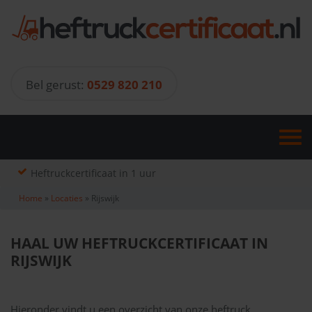
Skip
to
content
Bel gerust:
0529 820 210
Heftruckcertificaat in 1 uur
Home
»
Locaties
»
Rijswijk
HAAL UW HEFTRUCKCERTIFICAAT IN
RIJSWIJK
Hieronder vindt u een overzicht van onze heftruck