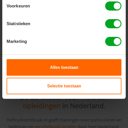
ervaring. Deze veiligheidsopleiding gaat dieper in op
Voorkeuren
veiligheid, onderhoud en de praktijk. Deze cursus
duurt 2 dagen.
Statistieken
Kosten:
Marketing
Meer Informatie
Alles toestaan
Selectie toestaan
Dé aanbieder voor
Heftruck
opleidingen
in Nederland.
Heftruckcertificaat.nl geeft trainingen voor particulieren en
bedrijven op
verschillende locaties
door heel Nederland.