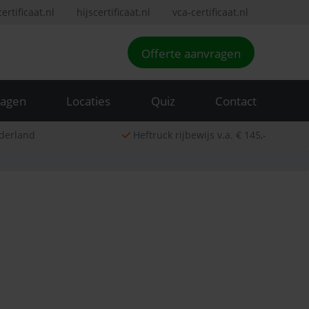
rtificaat.nl
hijscertificaat.nl
vca-certificaat.nl
Offerte aanvragen
ragen
Locaties
Quiz
Contact
derland
Heftruck rijbewijs v.a. € 145,-