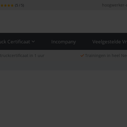
hoogwerker-ce
(5 / 5)
ck Certificaat
Incompany
Veelgestelde V
ruckcertificaat in 1 uur
Trainingen in heel Ne