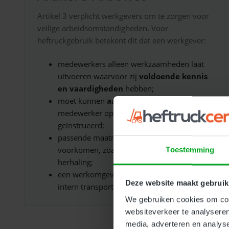
Artikel 3 verplicht werkgevers om te zorgen voor
veilige arbeidsomstandigheden. Voor
heftruckgebruik betekent dit dat een werkgever:
medewerkers alleen werkzaamheden laat
uitvoeren waarvoor zij
voldoende kennis
en vaardigheden
hebben;
moet kunnen
aantonen
dat een
medewerker op de juiste manier is
geïnstrueerd;
passende maatregelen neemt om risico’s te
voorkomen, zoals opleiding, toezicht en
Toestemming
herhaling;
een werkomgeving biedt waarin veilig
Deze website maakt gebruik
intern transport mogelijk is.
We gebruiken cookies om cont
websiteverkeer te analyseren
media, adverteren en analys