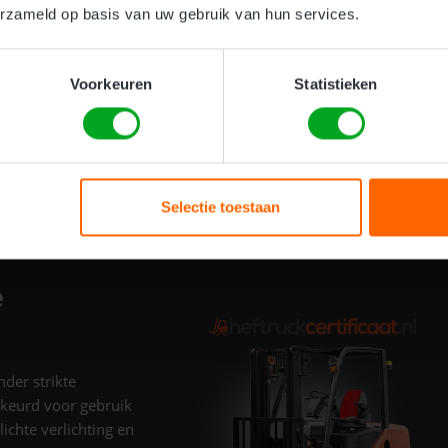
erzameld op basis van uw gebruik van hun services.
rein?
Voorkeuren
Statistieken
dt. Een heftruck blijft een arbeidsmiddel en valt daarmee
uitenterrein of op een afgesloten bedrijfsterrein werkt. Uw
 dat u de juiste instructie hebt gekregen en bekwaam bent
of certificaat is daarom ook intern een risico voor zowel
Selectie toestaan
e
der strikte
ekeurd voor gebruik
ichte verlichting en