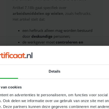
Artikel 7.18b gaat specifiek over
arbeidsmiddelen op wielen
, zoals heftrucks.
Het artikel stelt dat:
een heftruck alleen mag worden bestuurd
door
deskundige
personen;
de werkgever moet
controleren en
documenteren
dat iemand bekwaam is;
het arbeidsmiddel veilig moet zijn én
correct gebruikt moet worden.
Details
 van cookies
ent en advertenties te personaliseren, om functies voor social
. Ook delen we informatie over uw gebruik van onze site met on
e. Deze partners kunnen deze gegevens combineren met andere i