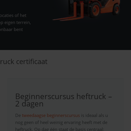
ocaties of het
p eigen terrein,
onbaar bent
uck certificaat
Beginnerscursus heftruck –
2 dagen
De
tweedaagse beginnerscursus
is ideaal als u
nog geen of heel weinig ervaring heeft met de
heftruck. Op dag één staat de basis centraal: