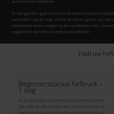
eventueel een kenteken.
In veel gevallen gaat het om korte stukken tussen bedrijfsl
oversteken van de weg. Omdat de risico’s groter zijn dan o
verwachten zowel wetgeving als verzekeraars dat u aanto
opgeleid en de heftruck veilig kunt bedienen.
Haal uw heftr
Beginnerscursus heftruck –
1 dag
In de
eendaagse beginnerscursus
leert u in korte
tijd veilig en efficiënt met een heftruck werken. U
start met de belangrijkste theorie over veiligheid,