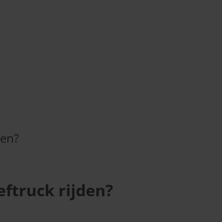
den?
ftruck rijden?